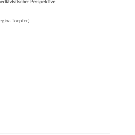
ediävistischer Perspektive
Regina Toepfer)