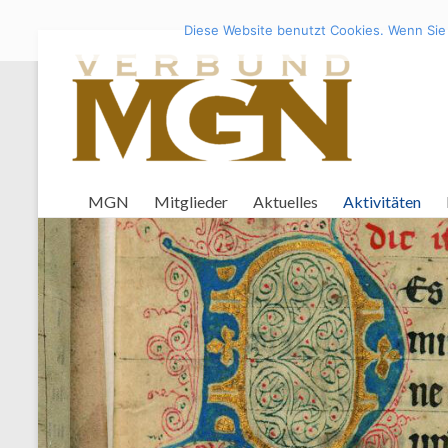
Diese Website benutzt Cookies. Wenn Sie 
Zum
Inhalt
Verbund
springen
Mittelaltergermanistik
Nord
MGN
Mitglieder
Aktuelles
Aktivitäten