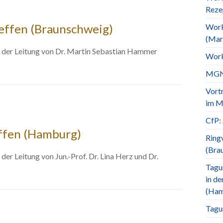
Rezep
effen (Braunschweig)
Work
(Mar
 der Leitung von Dr. Martin Sebastian Hammer
Work
MGN-
Vortr
im Mi
CfP:
ffen (Hamburg)
Ring
(Bra
r Leitung von Jun.-Prof. Dr. Lina Herz und Dr.
Tagu
in de
(Ham
Tagun